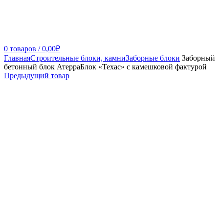
0
товаров
/
0,00
₽
Главная
Строительные блоки, камни
Заборные блоки
Заборный
бетонный блок АтерраБлок «Техас» с камешковой фактурой
Предыдущий товар