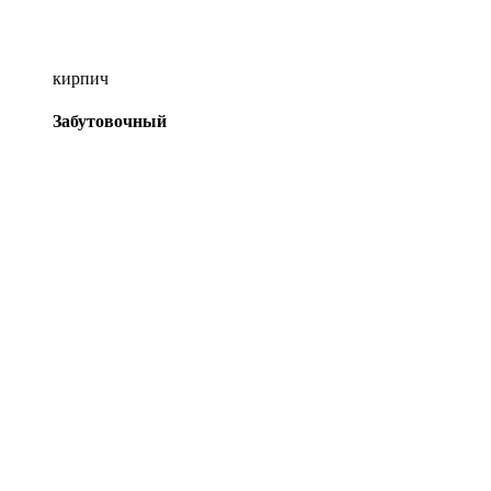
кирпич
Забутовочный