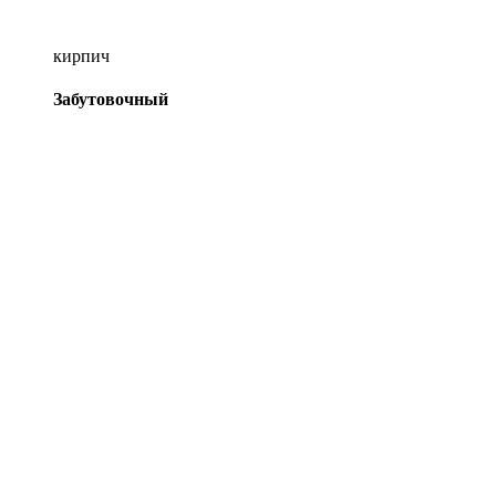
кирпич
Забутовочный