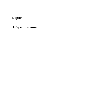
кирпич
Забутовочный