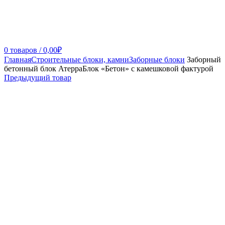
0
товаров
/
0,00
₽
Главная
Строительные блоки, камни
Заборные блоки
Заборный
бетонный блок АтерраБлок «Бетон» с камешковой фактурой
Предыдущий товар