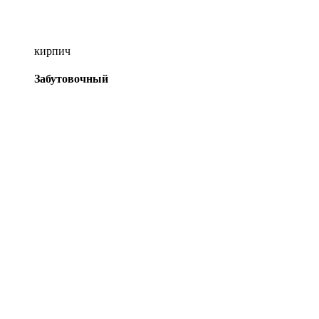
кирпич
Забутовочный