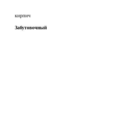
кирпич
Забутовочный