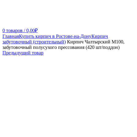
0
товаров
/
0,00
₽
Главная
Купить кирпич в Ростове-на-Дону
Кирпич
забутовочный (строительный)
Кирпич Чалтырский М100,
забутовочный полусухого прессования (420 шт/поддон)
Предыдущий товар