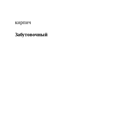
кирпич
Забутовочный