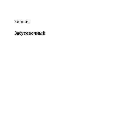
кирпич
Забутовочный