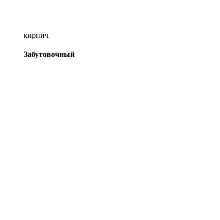
кирпич
Забутовочный