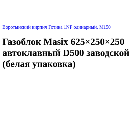
Воротынский кирпич Готика 1NF одинарный, М150
Газоблок Masix 625×250×250
автоклавный D500 заводской
(белая упаковка)