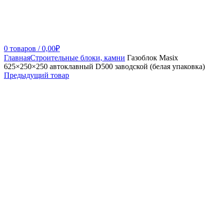
0
товаров
/
0,00
₽
Главная
Строительные блоки, камни
Газоблок Masix
625×250×250 автоклавный D500 заводской (белая упаковка)
Предыдущий товар