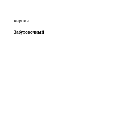
кирпич
Забутовочный