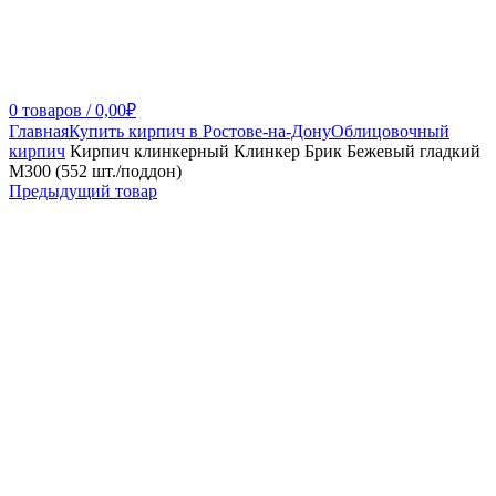
0
товаров
/
0,00
₽
Главная
Купить кирпич в Ростове-на-Дону
Облицовочный
кирпич
Кирпич клинкерный Клинкер Брик Бежевый гладкий
М300 (552 шт./поддон)
Предыдущий товар