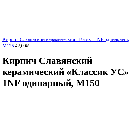
Кирпич Славянский керамический «Готик» 1NF одинарный,
М175
42,00
₽
Кирпич Славянский
керамический «Классик УС»
1NF одинарный, М150