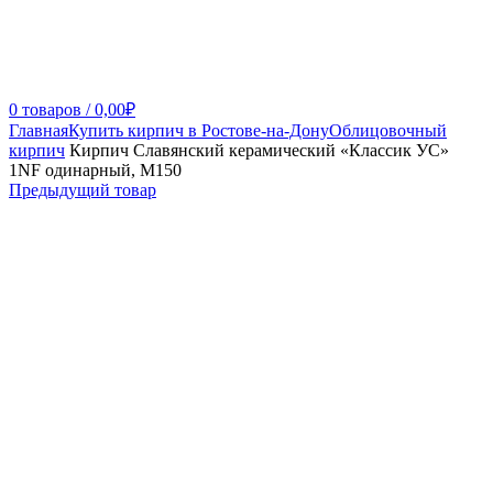
0
товаров
/
0,00
₽
Главная
Купить кирпич в Ростове-на-Дону
Облицовочный
кирпич
Кирпич Славянский керамический «Классик УС»
1NF одинарный, М150
Предыдущий товар