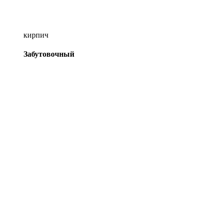
кирпич
Забутовочный