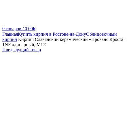
0
товаров
/
0,00
₽
Главная
Купить кирпич в Ростове-на-Дону
Облицовочный
кирпич
Кирпич Славянский керамический «Прованс Кроста»
1NF одинарный, М175
Предыдущий товар