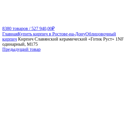
8380
товаров
/
527 940,00
₽
Главная
Купить кирпич в Ростове-на-Дону
Облицовочный
кирпич
Кирпич Славянский керамический «Готик Руст» 1NF
одинарный, М175
Предыдущий товар