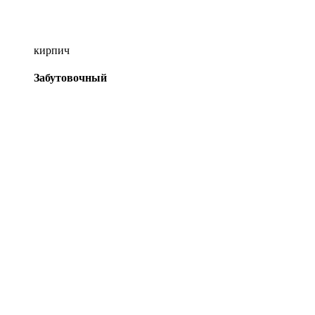
кирпич
Забутовочный