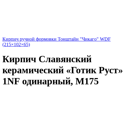
Кирпич ручной формовки Тонштайн "Чикаго" WDF
(215×102×65)
Кирпич Славянский
керамический «Готик Руст»
1NF одинарный, М175