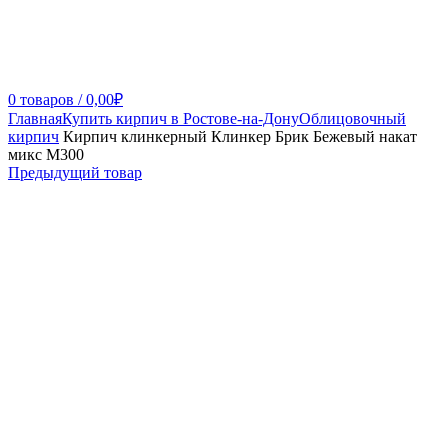
0
товаров
/
0,00
₽
Главная
Купить кирпич в Ростове-на-Дону
Облицовочный
кирпич
Кирпич клинкерный Клинкер Брик Бежевый накат
микс М300
Предыдущий товар