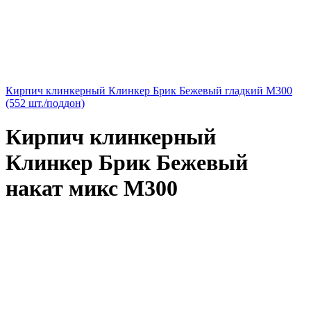
Кирпич клинкерный Клинкер Брик Бежевый гладкий М300
(552 шт./поддон)
Кирпич клинкерный
Клинкер Брик Бежевый
накат микс М300