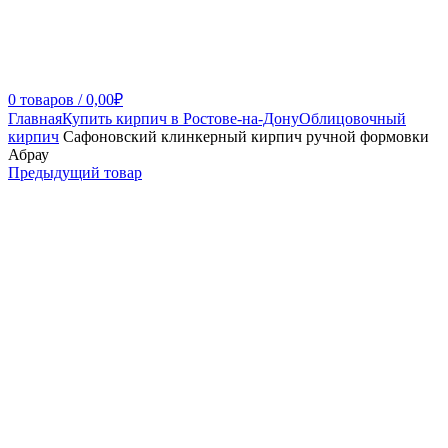
0
товаров
/
0,00
₽
Главная
Купить кирпич в Ростове-на-Дону
Облицовочный
кирпич
Сафоновский клинкерный кирпич ручной формовки
Абрау
Предыдущий товар