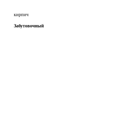
кирпич
Забутовочный