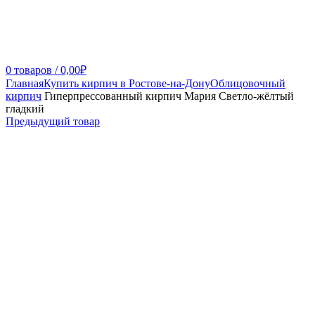
0
товаров
/
0,00
₽
Главная
Купить кирпич в Ростове-на-Дону
Облицовочный
кирпич
Гиперпрессованный кирпич Мария Светло-жёлтый
гладкий
Предыдущий товар