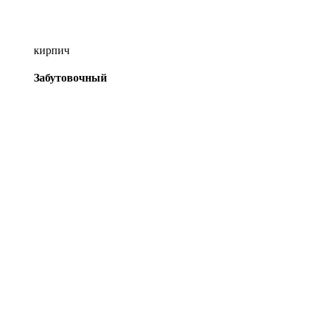
кирпич
Забутовочный