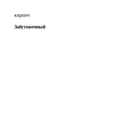
кирпич
Забутовочный