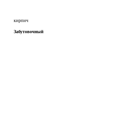
кирпич
Забутовочный