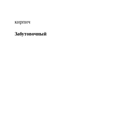
кирпич
Забутовочный