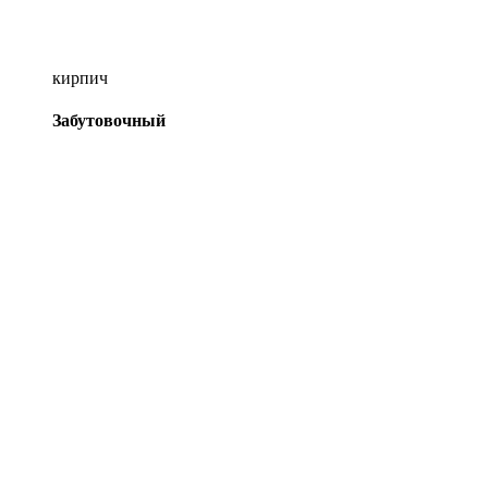
кирпич
Забутовочный