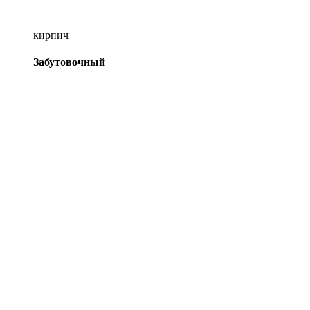
кирпич
Забутовочный