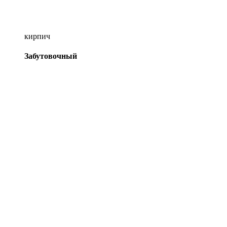
кирпич
Забутовочный