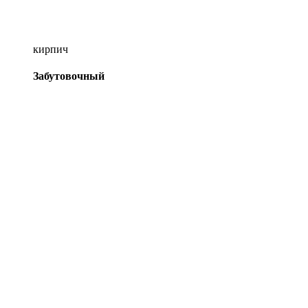
кирпич
Забутовочный