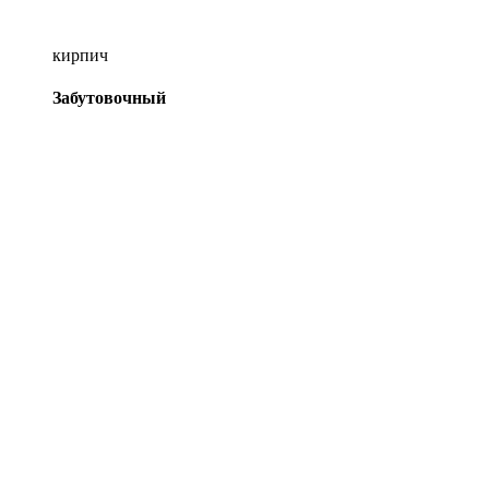
кирпич
Забутовочный