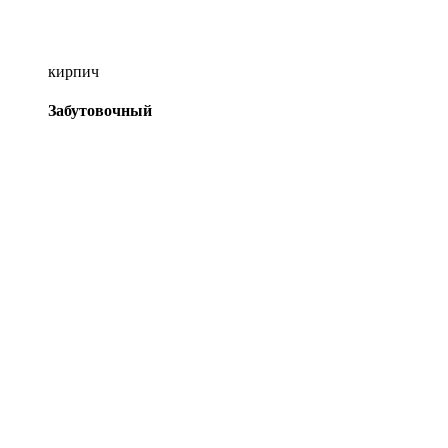
кирпич
Забутовочный