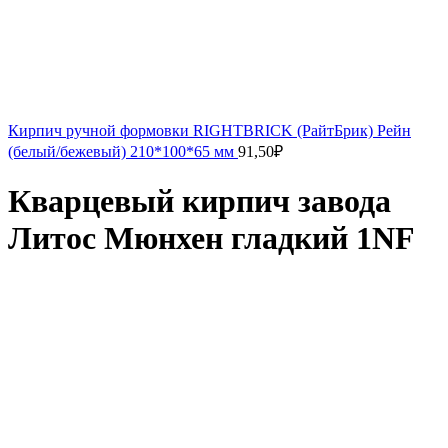
Кирпич ручной формовки RIGHTBRICK (РайтБрик) Рейн
(белый/бежевый) 210*100*65 мм
91,50
₽
Кварцевый кирпич завода
Литос Мюнхен гладкий 1NF