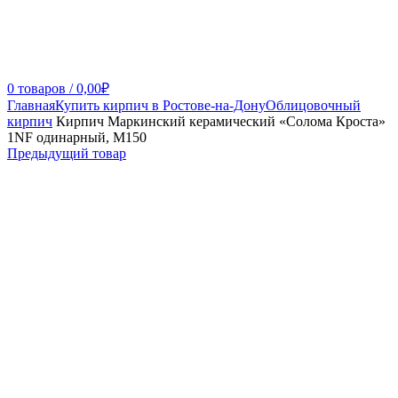
0
товаров
/
0,00
₽
Главная
Купить кирпич в Ростове-на-Дону
Облицовочный
кирпич
Кирпич Маркинский керамический «Солома Кроста»
1NF одинарный, М150
Предыдущий товар