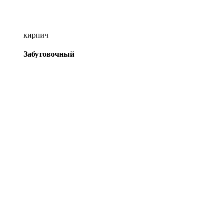
кирпич
Забутовочный