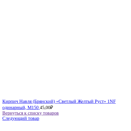
Кирпич Навля (Брянский) «Светлый Желтый Руст» 1NF
одинарный, М150
45,00
₽
Вернуться к списку товаров
Следующий товар