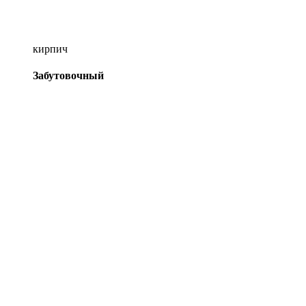
кирпич
Забутовочный