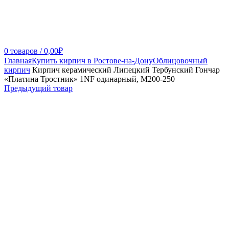
0
товаров
/
0,00
₽
Главная
Купить кирпич в Ростове-на-Дону
Облицовочный
кирпич
Кирпич керамический Липецкий Тербунский Гончар
«Платина Тростник» 1NF одинарный, М200-250
Предыдущий товар