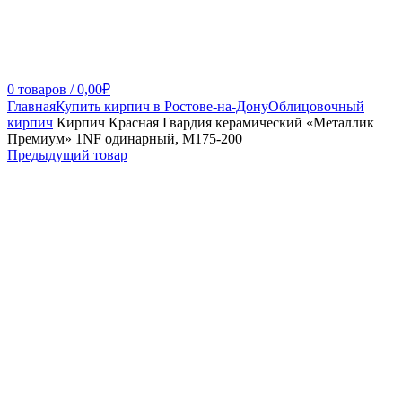
0
товаров
/
0,00
₽
Главная
Купить кирпич в Ростове-на-Дону
Облицовочный
кирпич
Кирпич Красная Гвардия керамический «Металлик
Премиум» 1NF одинарный, М175-200
Предыдущий товар