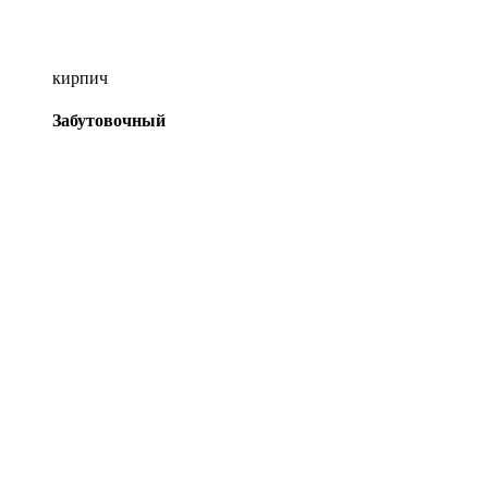
кирпич
Забутовочный