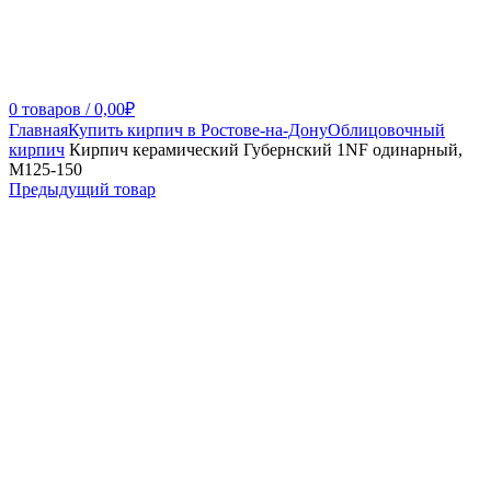
0
товаров
/
0,00
₽
Главная
Купить кирпич в Ростове-на-Дону
Облицовочный
кирпич
Кирпич керамический Губернский 1NF одинарный,
М125-150
Предыдущий товар