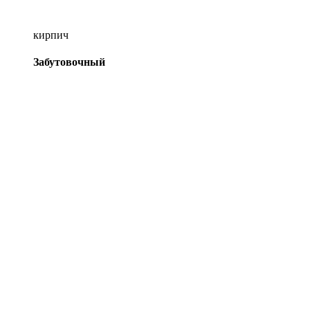
кирпич
Забутовочный