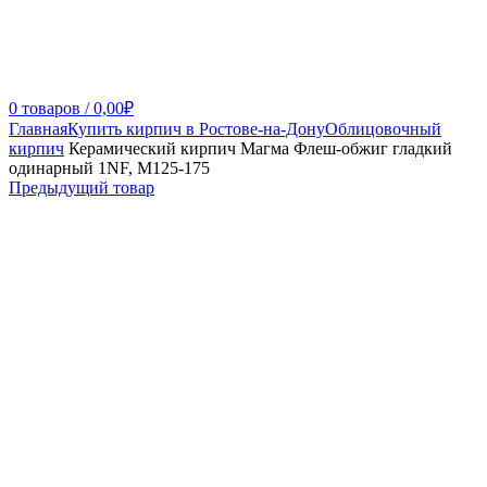
0
товаров
/
0,00
₽
Главная
Купить кирпич в Ростове-на-Дону
Облицовочный
кирпич
Керамический кирпич Магма Флеш-обжиг гладкий
одинарный 1NF, М125-175
Предыдущий товар