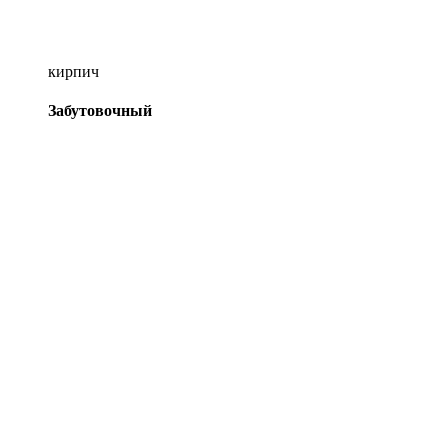
кирпич
Забутовочный