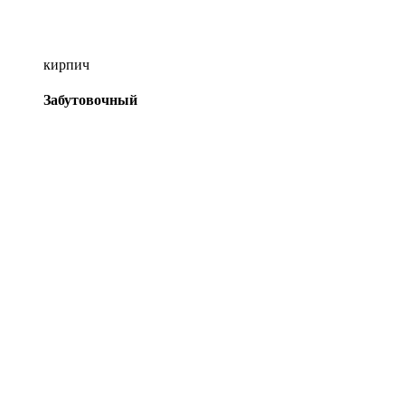
кирпич
Забутовочный