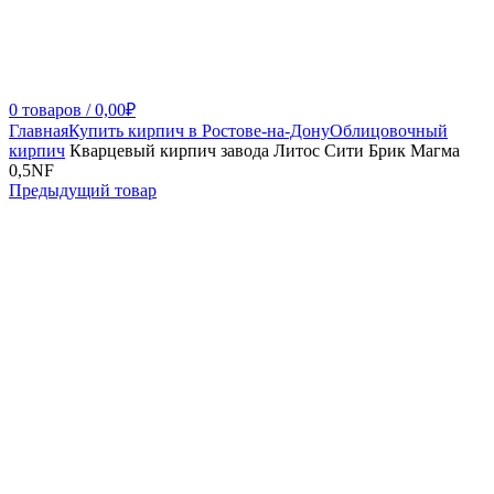
0
товаров
/
0,00
₽
Главная
Купить кирпич в Ростове-на-Дону
Облицовочный
кирпич
Кварцевый кирпич завода Литос Сити Брик Магма
0,5NF
Предыдущий товар