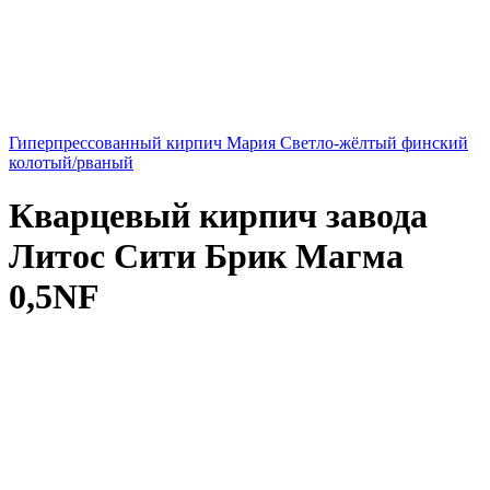
Гиперпрессованный кирпич Мария Светло-жёлтый финский
колотый/рваный
Кварцевый кирпич завода
Литос Сити Брик Магма
0,5NF