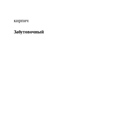
кирпич
Забутовочный