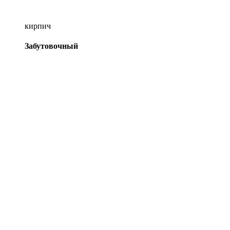
кирпич
Забутовочный