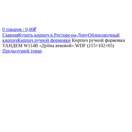
0
товаров
/
0,00
₽
Главная
Купить кирпич в Ростове-на-Дону
Облицовочный
кирпич
Кирпич ручной формовки
Кирпич ручной формовки
ТАНДЕМ W114В «Дубна вековой» WDF (215×102×65)
Предыдущий товар