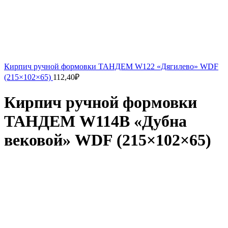
Кирпич ручной формовки ТАНДЕМ W122 «Дягилево» WDF
(215×102×65)
112,40
₽
Кирпич ручной формовки
ТАНДЕМ W114В «Дубна
вековой» WDF (215×102×65)