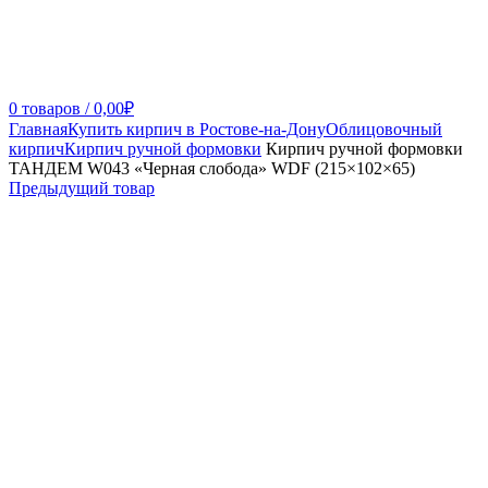
0
товаров
/
0,00
₽
Главная
Купить кирпич в Ростове-на-Дону
Облицовочный
кирпич
Кирпич ручной формовки
Кирпич ручной формовки
ТАНДЕМ W043 «Черная слобода» WDF (215×102×65)
Предыдущий товар