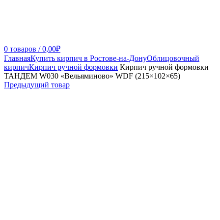
0
товаров
/
0,00
₽
Главная
Купить кирпич в Ростове-на-Дону
Облицовочный
кирпич
Кирпич ручной формовки
Кирпич ручной формовки
ТАНДЕМ W030 «Вельяминово» WDF (215×102×65)
Предыдущий товар