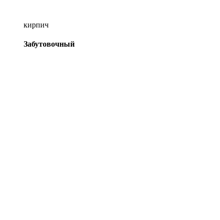
кирпич
Забутовочный