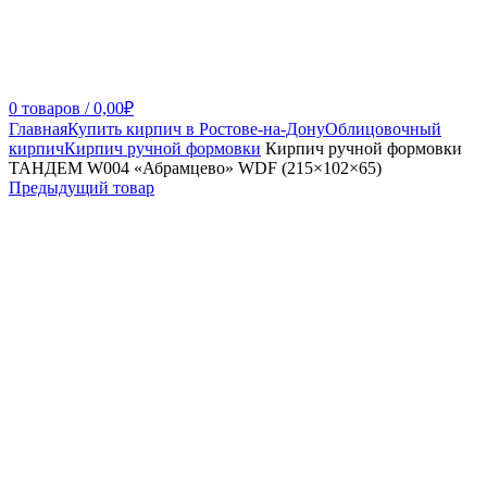
0
товаров
/
0,00
₽
Главная
Купить кирпич в Ростове-на-Дону
Облицовочный
кирпич
Кирпич ручной формовки
Кирпич ручной формовки
ТАНДЕМ W004 «Абрамцево» WDF (215×102×65)
Предыдущий товар