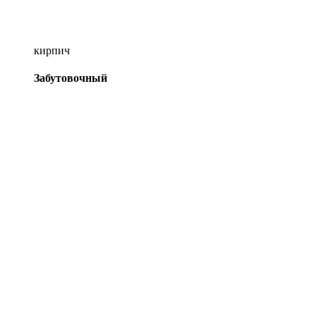
кирпич
Забутовочный