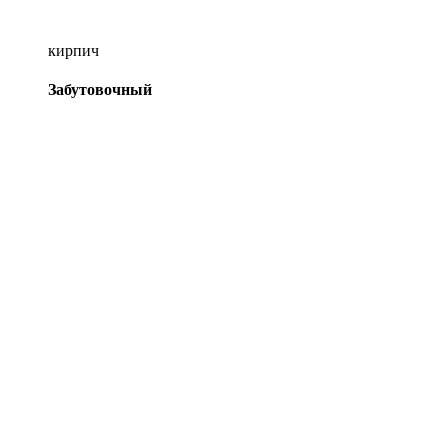
кирпич
Забутовочный