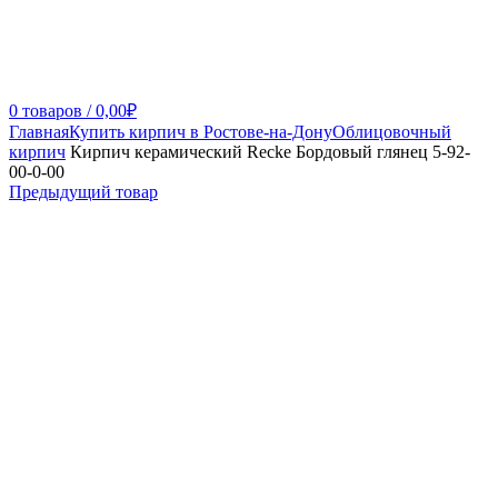
0
товаров
/
0,00
₽
Главная
Купить кирпич в Ростове-на-Дону
Облицовочный
кирпич
Кирпич керамический Recke Бордовый глянец 5-92-
00-0-00
Предыдущий товар