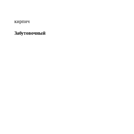
кирпич
Забутовочный