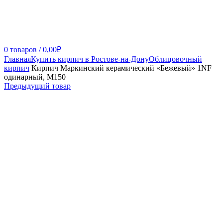
0
товаров
/
0,00
₽
Главная
Купить кирпич в Ростове-на-Дону
Облицовочный
кирпич
Кирпич Маркинский керамический «Бежевый» 1NF
одинарный, М150
Предыдущий товар