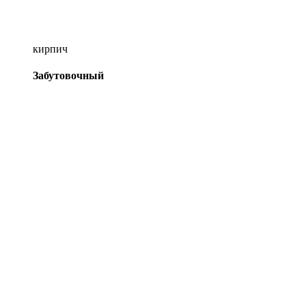
кирпич
Забутовочный