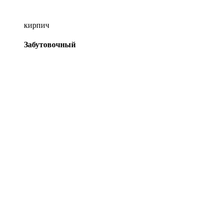
кирпич
Забутовочный