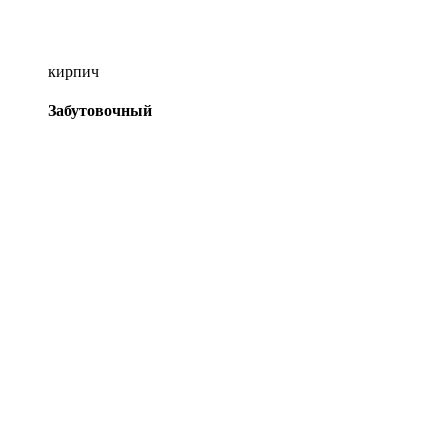
кирпич
Забутовочный