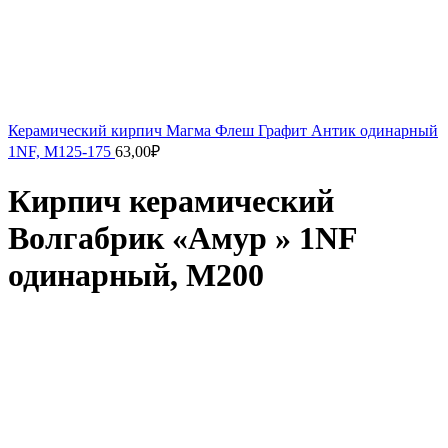
Керамический кирпич Магма Флеш Графит Антик одинарный
1NF, М125-175
63,00
₽
Кирпич керамический
Волгабрик «Амур » 1NF
одинарный, М200