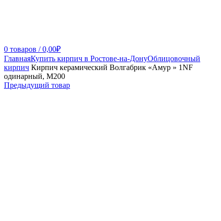
0
товаров
/
0,00
₽
Главная
Купить кирпич в Ростове-на-Дону
Облицовочный
кирпич
Кирпич керамический Волгабрик «Амур » 1NF
одинарный, М200
Предыдущий товар