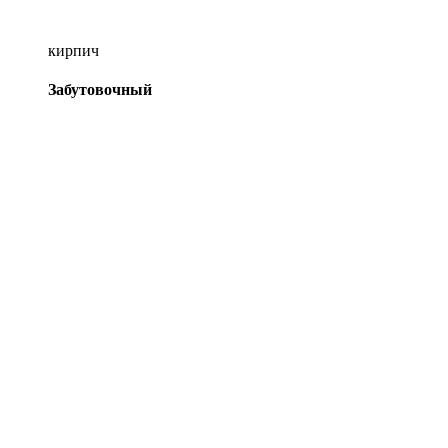
кирпич
Забутовочный