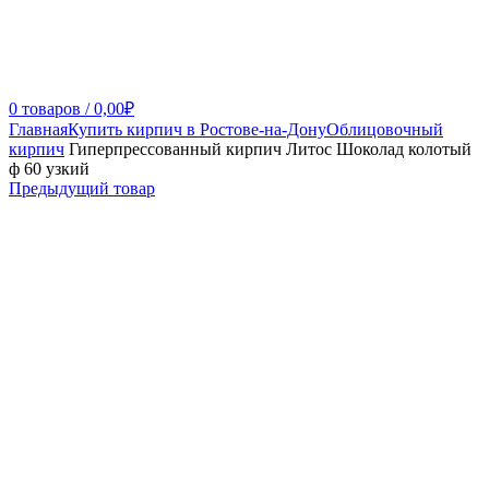
0
товаров
/
0,00
₽
Главная
Купить кирпич в Ростове-на-Дону
Облицовочный
кирпич
Гиперпрессованный кирпич Литос Шоколад колотый
ф 60 узкий
Предыдущий товар