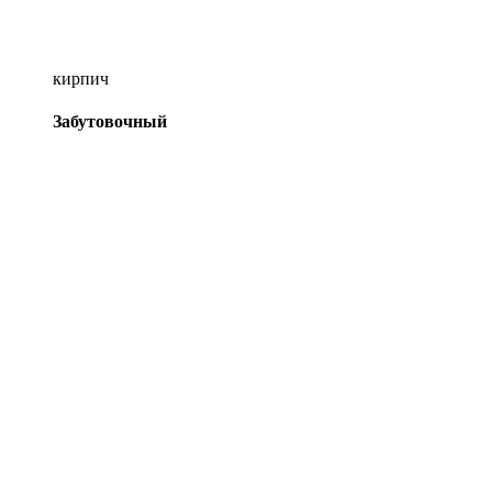
кирпич
Забутовочный