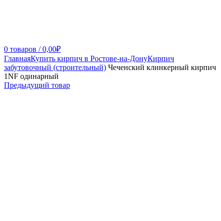
0
товаров
/
0,00
₽
Главная
Купить кирпич в Ростове-на-Дону
Кирпич
забутовочный (строительный)
Чеченский клинкерный кирпич
1NF одинарный
Предыдущий товар