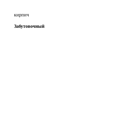
кирпич
Забутовочный