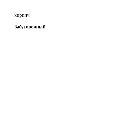
кирпич
Забутовочный