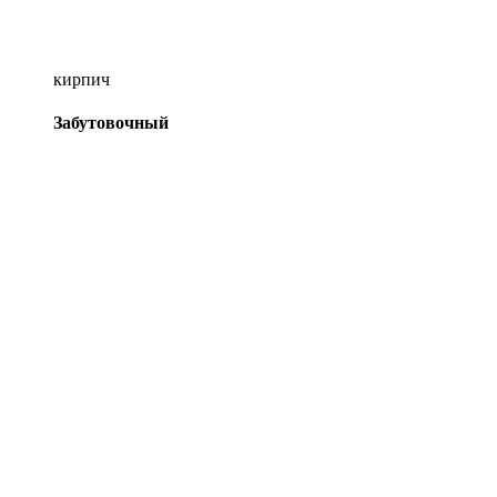
кирпич
Забутовочный